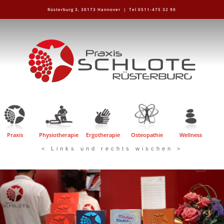
Rüsterburg 3, 30173 Hannover |
Tel 0511-475 32 90
Praxis
Physiotherapie
Ergotherapie
Osteopathie
Wellness
< Links und rechts wischen >